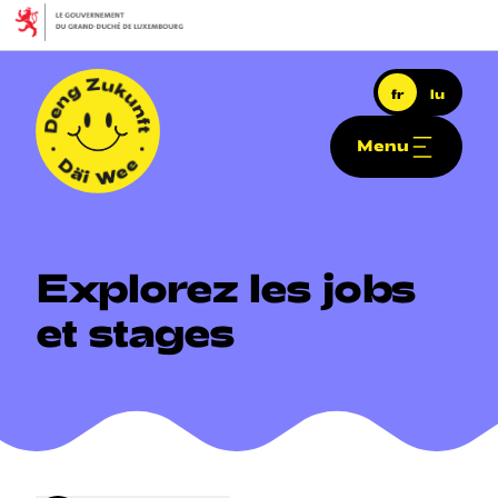
Aller au contenu principal
fr
lu
Menu
Deng Zukunft - Däi Wee
Explorez
les
jobs
et
stages
Navigation principale