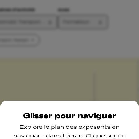
nes d'activité
Axes
tomobil, Transport, Reesen
Formatioun
nsport, Reesen
Glisser pour naviguer
Explore le plan des exposants en
naviguant dans l’écran. Clique sur un