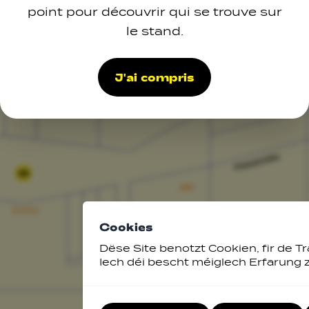
point pour découvrir qui se trouve sur
le stand.
J'ai compris
33
Cookies
Dëse Site benotzt Cookien, fir de Tr
Iech déi bescht méiglech Erfarung 