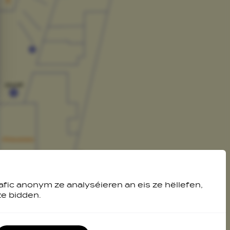
afic anonym ze analyséieren an eis ze hëllefen,
ze bidden.