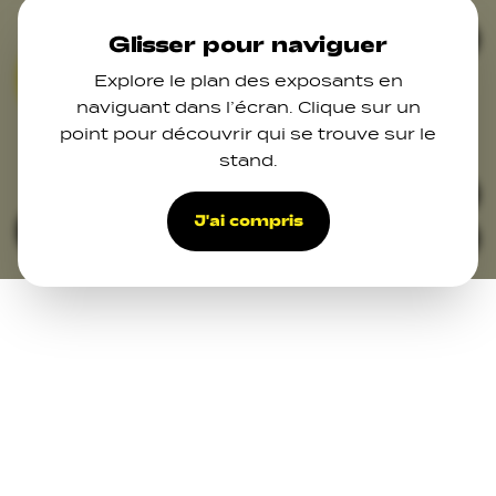
Skip to main content
Ferm
Glisser pour naviguer
Explore le plan des exposants en
naviguant dans l’écran. Clique sur un
point pour découvrir qui se trouve sur le
stand.
33
J'ai compris
Filters