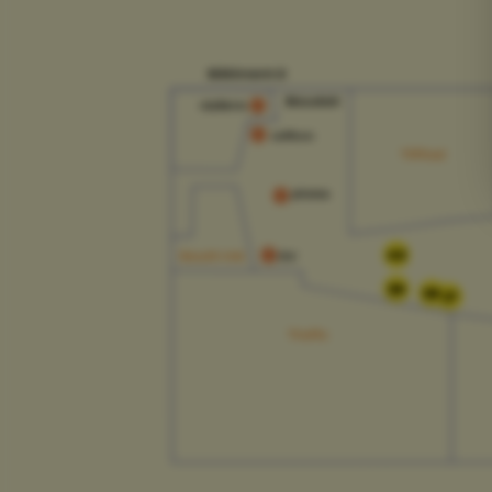
42
39
38
37