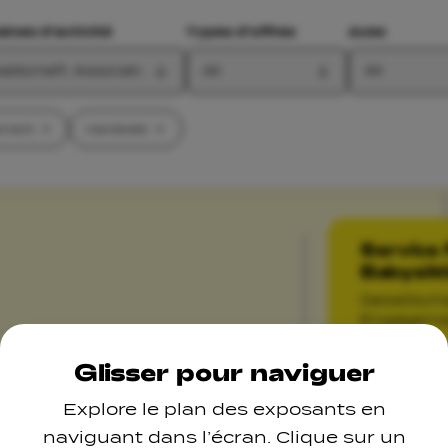
nes d'activité
Types d'offres
Axes
sellschaft, Associatioun, Engagement, Handwiek
All
All
gement
Handwiek
Service 
Babysitt
Gesellscha
Engagem
Glisser pour naviguer
Explore le plan des exposants en
naviguant dans l’écran. Clique sur un