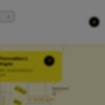
Ferme
Formation |
ing.lu
ft, Associatioun,
ent
01
02
03
06
07