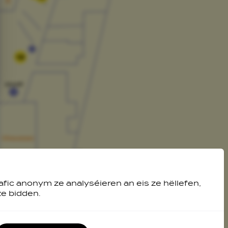
12
afic anonym ze analyséieren an eis ze hëllefen,
ze bidden.