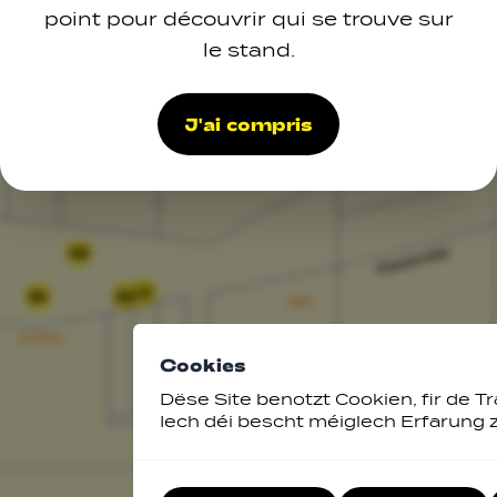
point pour découvrir qui se trouve sur
le stand.
J'ai compris
48
27
28
34
Cookies
Dëse Site benotzt Cookien, fir de Tr
Iech déi bescht méiglech Erfarung 