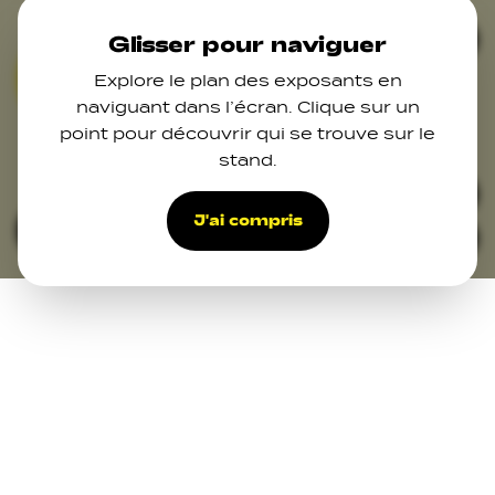
Skip to main content
Ferm
Glisser pour naviguer
Explore le plan des exposants en
04
07
naviguant dans l’écran. Clique sur un
point pour découvrir qui se trouve sur le
stand.
46
44
33
39
39
37
36
30
J'ai compris
Filters