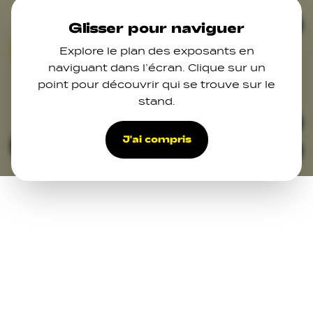
Skip to main content
Ferm
Glisser pour naviguer
Explore le plan des exposants en
04
06
naviguant dans l’écran. Clique sur un
point pour découvrir qui se trouve sur le
12
stand.
33
39
28
J'ai compris
Filters