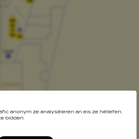
08
09
10
11
12
13
afic anonym ze analyséieren an eis ze hëllefen,
ze bidden.