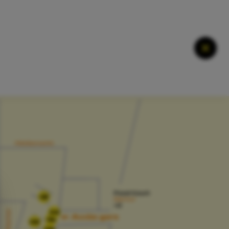
Ferme
02
04
05
06