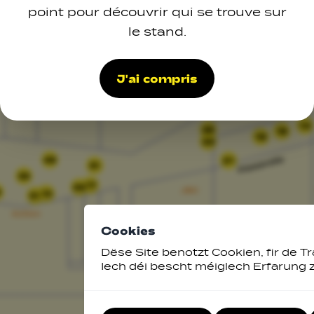
point pour découvrir qui se trouve sur
le stand.
J'ai compris
14
22
16
18
23
48
21
51
33
27
28
5
30
31
Cookies
Dëse Site benotzt Cookien, fir de Tr
Iech déi bescht méiglech Erfarung 