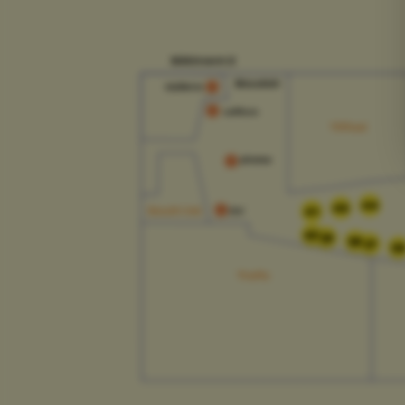
44
43
41
40
39
38
37
3