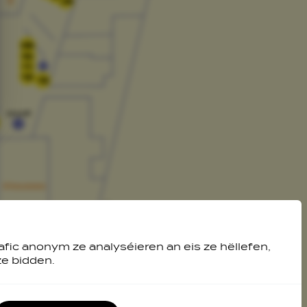
08
09
10
11
12
13
afic anonym ze analyséieren an eis ze hëllefen,
ze bidden.