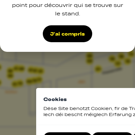
point pour découvrir qui se trouve sur
le stand.
J'ai compris
14
22
16
18
23
15
17
6
47
48
21
49
50
32
51
33
27
28
29
5
30
31
Cookies
Dëse Site benotzt Cookien, fir de Tr
Iech déi bescht méiglech Erfarung 