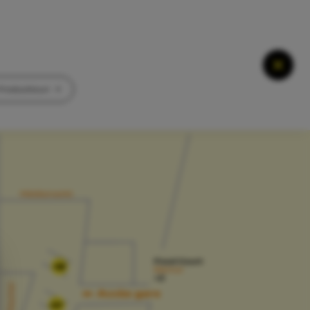
ductioun
Ferme
Productioun
02
07