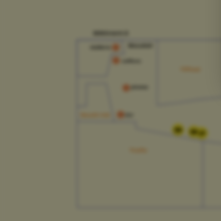
39
38
37