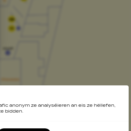
09
11
afic anonym ze analyséieren an eis ze hëllefen,
ze bidden.