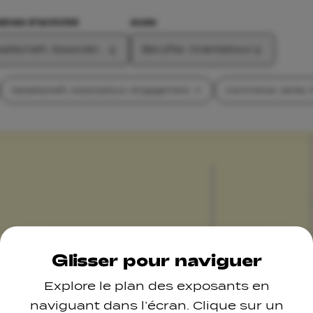
nes d'activité
Axes
sellschaft, Associatioun, Engagement, Commerce, Vente, Pro
Beruffer, Orientatioun
Gesellschaft, Associatioun, Engagement
Commerce, Vente, 
Glisser pour naviguer
Explore le plan des exposants en
naviguant dans l’écran. Clique sur un