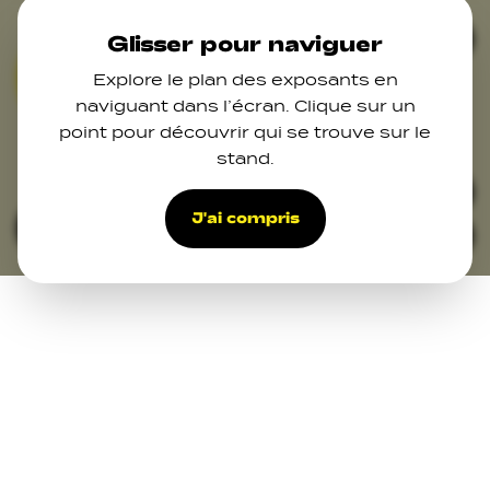
Skip to main content
Ferm
Glisser pour naviguer
Explore le plan des exposants en
04
naviguant dans l’écran. Clique sur un
09
point pour découvrir qui se trouve sur le
11
stand.
33
39
29
J'ai compris
Filters