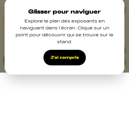
Skip to main content
Ferm
Glisser pour naviguer
Explore le plan des exposants en
naviguant dans l’écran. Clique sur un
09
point pour découvrir qui se trouve sur le
11
stand.
29
J'ai compris
Filters