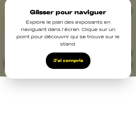
Skip to main content
Ferm
Glisser pour naviguer
Explore le plan des exposants en
01
02
03
07
naviguant dans l’écran. Clique sur un
point pour découvrir qui se trouve sur le
stand.
15
47
48
49
50
32
39
27
34
38
37
J'ai compris
Filters