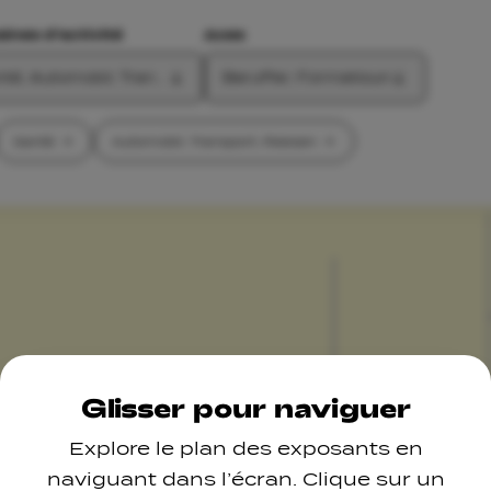
nes d'activité
Axes
té, Automobil, Transport, Reesen
Beruffer, Formatioun
Santé
Automobil, Transport, Reesen
Glisser pour naviguer
Explore le plan des exposants en
naviguant dans l’écran. Clique sur un