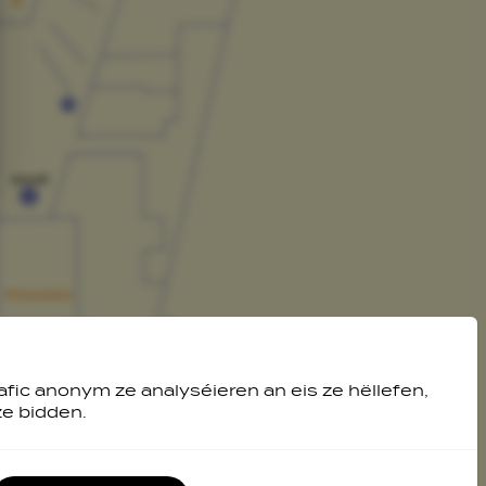
afic anonym ze analyséieren an eis ze hëllefen,
ze bidden.