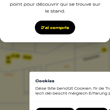
point pour découvrir qui se trouve sur
le stand.
J'ai compris
15
47
48
49
50
32
33
Cookies
Dëse Site benotzt Cookien, fir de Tr
Iech déi bescht méiglech Erfarung 