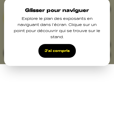
Skip to main content
Ferm
Glisser pour naviguer
Explore le plan des exposants en
07
naviguant dans l’écran. Clique sur un
point pour découvrir qui se trouve sur le
stand.
15
46
47
44
48
49
50
32
39
37
36
J'ai compris
Filters