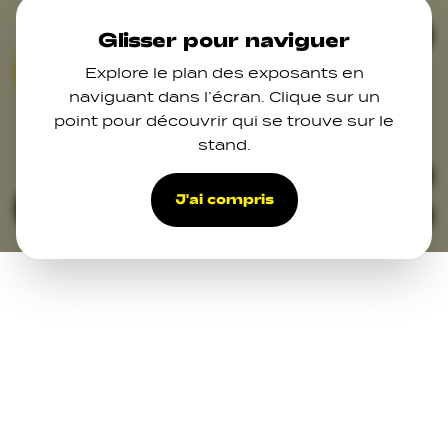
Skip to main content
Ferm
Glisser pour naviguer
Explore le plan des exposants en
06
naviguant dans l’écran. Clique sur un
point pour découvrir qui se trouve sur le
12
stand.
15
47
48
49
50
32
28
J'ai compris
Filters