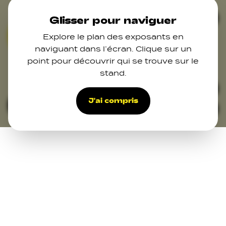
Skip to main content
Ferm
Glisser pour naviguer
Explore le plan des exposants en
naviguant dans l’écran. Clique sur un
point pour découvrir qui se trouve sur le
stand.
15
47
48
49
50
32
J'ai compris
Filters