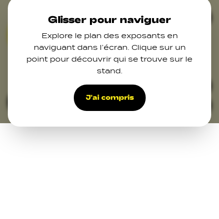
Skip to main content
Ferm
Glisser pour naviguer
Explore le plan des exposants en
02
04
naviguant dans l’écran. Clique sur un
point pour découvrir qui se trouve sur le
10
stand.
17
44
33
39
J'ai compris
Filters