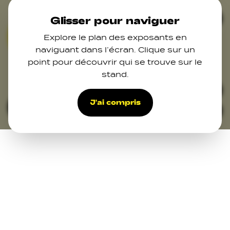
Skip to main content
Ferm
Glisser pour naviguer
Explore le plan des exposants en
naviguant dans l’écran. Clique sur un
point pour découvrir qui se trouve sur le
stand.
15
47
48
49
50
32
J'ai compris
Filters