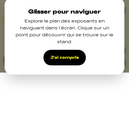
Skip to main content
Ferm
Glisser pour naviguer
Explore le plan des exposants en
02
03
04
05
07
naviguant dans l’écran. Clique sur un
08
point pour découvrir qui se trouve sur le
11
12
13
stand.
14
22
16
18
23
48
21
42
41
33
40
39
27
34
38
37
35
J'ai compris
Filters