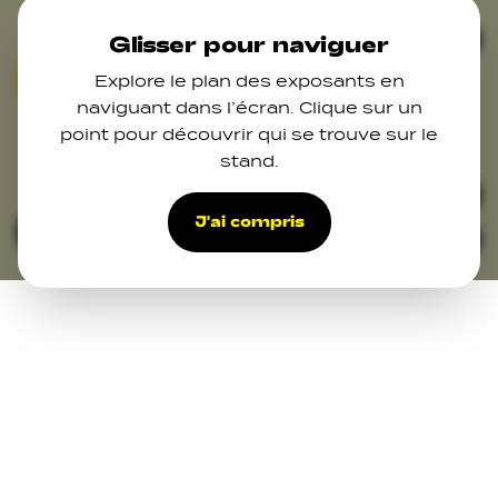
Skip to main content
Ferm
Glisser pour naviguer
Explore le plan des exposants en
02
03
04
07
naviguant dans l’écran. Clique sur un
point pour découvrir qui se trouve sur le
stand.
15
47
48
48
42
32
33
39
27
34
38
37
J'ai compris
Filters