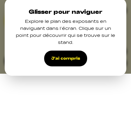
Skip to main content
Ferm
Glisser pour naviguer
Explore le plan des exposants en
04
naviguant dans l’écran. Clique sur un
point pour découvrir qui se trouve sur le
stand.
33
J'ai compris
Filters