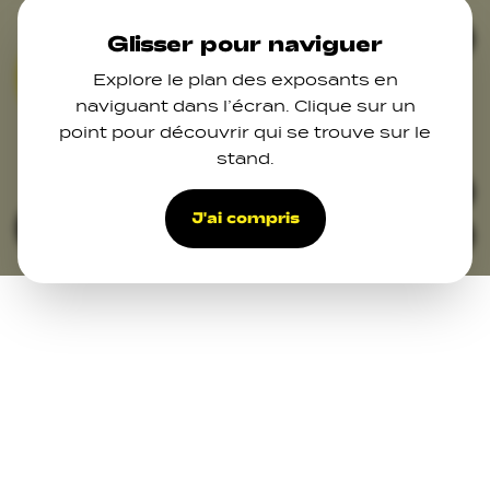
Skip to main content
Ferm
Glisser pour naviguer
Explore le plan des exposants en
01
02
03
06
07
07
naviguant dans l’écran. Clique sur un
point pour découvrir qui se trouve sur le
10
11
12
13
stand.
14
22
24
18
15
20
17
25
19
45
47
44
48
21
43
41
32
33
39
27
34
38
37
37
36
31
J'ai compris
Filters