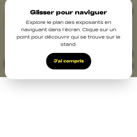
Skip to main content
Ferm
Glisser pour naviguer
Explore le plan des exposants en
01
02
03
06
07
07
naviguant dans l’écran. Clique sur un
point pour découvrir qui se trouve sur le
10
11
12
13
stand.
14
22
24
18
15
20
17
25
19
46
45
47
44
48
48
21
43
42
41
32
33
39
27
34
38
37
37
36
30
31
J'ai compris
Filters