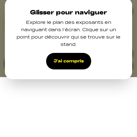
Skip to main content
Ferm
Glisser pour naviguer
Explore le plan des exposants en
07
naviguant dans l’écran. Clique sur un
point pour découvrir qui se trouve sur le
11
12
13
stand.
14
22
18
17
25
21
41
J'ai compris
Filters