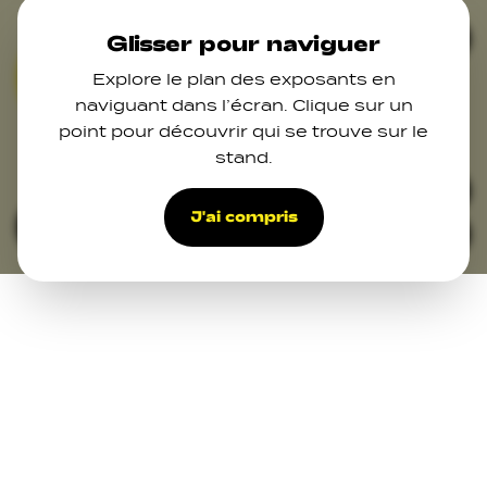
Skip to main content
Ferm
Glisser pour naviguer
Explore le plan des exposants en
naviguant dans l’écran. Clique sur un
point pour découvrir qui se trouve sur le
stand.
33
J'ai compris
Filters