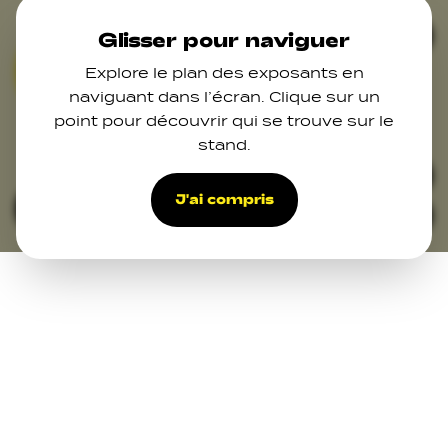
Skip to main content
Ferm
Glisser pour naviguer
Explore le plan des exposants en
06
naviguant dans l’écran. Clique sur un
point pour découvrir qui se trouve sur le
12
stand.
33
J'ai compris
Filters