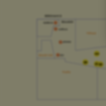
44
39
37
36