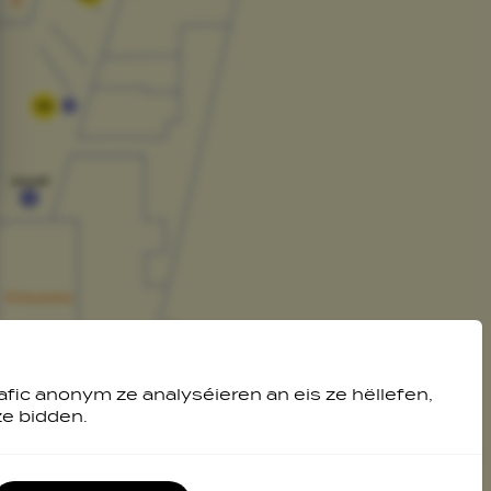
11
afic anonym ze analyséieren an eis ze hëllefen,
ze bidden.