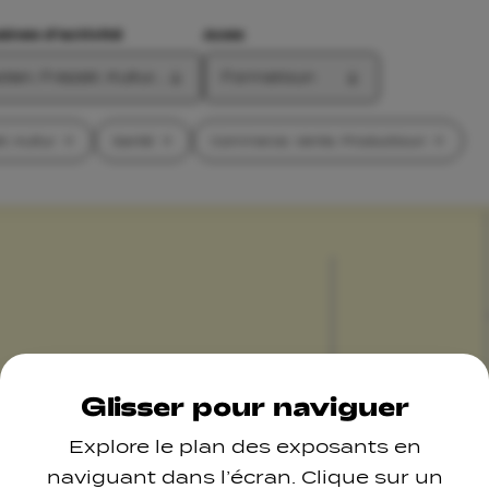
nes d'activité
Axes
ien, Fräizäit, Kultur, Santé, Commerce, Vente, Productioun
Formatioun
t, Kultur
Santé
Commerce, Vente, Productioun
Glisser pour naviguer
Explore le plan des exposants en
naviguant dans l’écran. Clique sur un