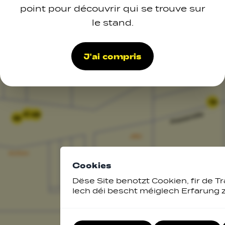
point pour découvrir qui se trouve sur
le stand.
J'ai compris
15
47
48
32
Cookies
Dëse Site benotzt Cookien, fir de Tr
Iech déi bescht méiglech Erfarung 