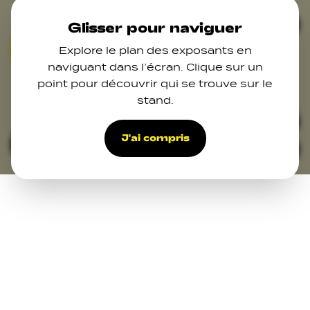
Skip to main content
Ferm
Glisser pour naviguer
Explore le plan des exposants en
02
03
07
naviguant dans l’écran. Clique sur un
point pour découvrir qui se trouve sur le
13
stand.
48
42
41
33
34
38
J'ai compris
Filters