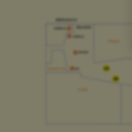
42
38