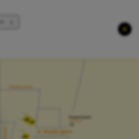
nt
Ferme
02
03
07