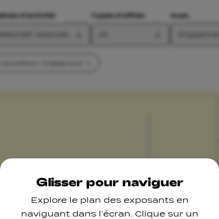
nes d'activité
Types d'offres
Axes
sellschaft, Associatioun, Engagement
All
Engageme
, Associatioun, Engagement
Glisser pour naviguer
Explore le plan des exposants en
naviguant dans l’écran. Clique sur un