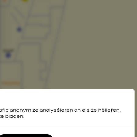
afic anonym ze analyséieren an eis ze hëllefen,
ze bidden.