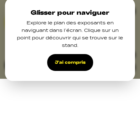
Skip to main content
Ferm
Glisser pour naviguer
Explore le plan des exposants en
01
02
03
04
07
naviguant dans l’écran. Clique sur un
09
point pour découvrir qui se trouve sur le
11
stand.
48
42
33
39
39
27
34
38
29
37
J'ai compris
Filters