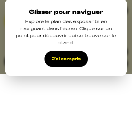
Skip to main content
Ferm
Glisser pour naviguer
Explore le plan des exposants en
01
02
03
07
07
naviguant dans l’écran. Clique sur un
09
point pour découvrir qui se trouve sur le
11
stand.
46
44
48
42
39
27
34
38
29
37
37
36
30
J'ai compris
Filters