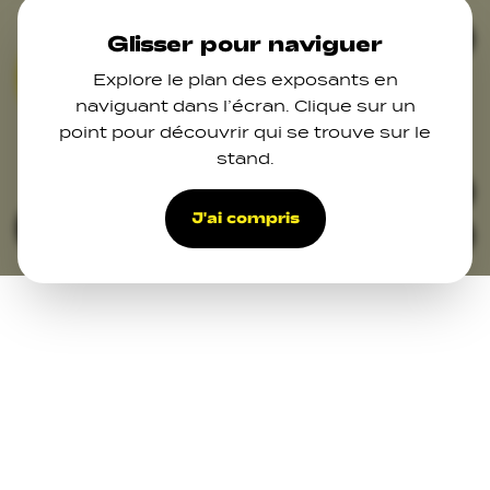
Skip to main content
Ferm
Glisser pour naviguer
Explore le plan des exposants en
01
02
03
06
07
naviguant dans l’écran. Clique sur un
09
point pour découvrir qui se trouve sur le
11
12
stand.
48
42
39
27
28
34
38
29
37
J'ai compris
Filters