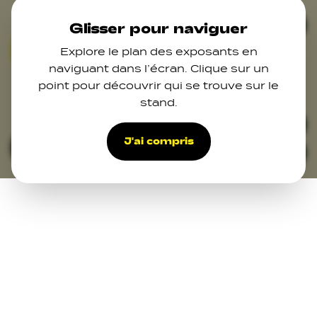
Skip to main content
Ferm
Glisser pour naviguer
Explore le plan des exposants en
01
02
03
07
naviguant dans l’écran. Clique sur un
09
point pour découvrir qui se trouve sur le
10
11
stand.
16
24
18
20
17
25
19
45
44
48
21
43
42
41
51
39
27
34
38
29
37
31
J'ai compris
Filters