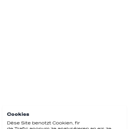
Cookies
Dëse Site benotzt Cookien, fir
de Trafic anonym ze analyséieren an eis ze