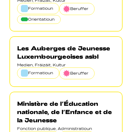
Medien, Fräizäit, Kultur
Formatioun
Beruffer
Orientatioun
Les Auberges de Jeunesse
Luxembourgeoises asbl
Medien, Fräizäit, Kultur
Formatioun
Beruffer
Ministère de l’Éducation
nationale, de l’Enfance et de
la Jeunesse
Fonction publique, Administratioun