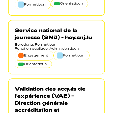
Orientatioun
Formatioun
Service national de la
jeunesse (SNJ) - hey.snj.lu
Berodung, Formatioun
Fonction publique, Administratioun
Engagement
Formatioun
Orientatioun
Validation des acquis de
l’expérience (VAE) –
Direction générale
accréditation et