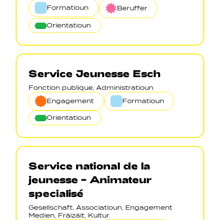
Formatioun
Beruffer
Orientatioun
Service Jeunesse Esch
Fonction publique, Administratioun
Engagement
Formatioun
Orientatioun
Service national de la
jeunesse – Animateur
specialisé
Gesellschaft, Associatioun, Engagement
Medien, Fräizäit, Kultur