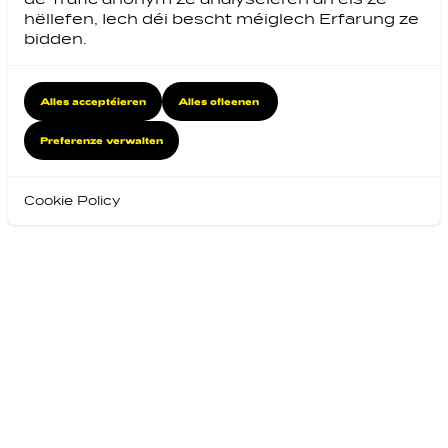
hëllefen, Iech déi bescht méiglech Erfarung ze
bidden.
Alles acceptéieren
Alles ofleenen
Preferenze verwalten
Cookie Policy