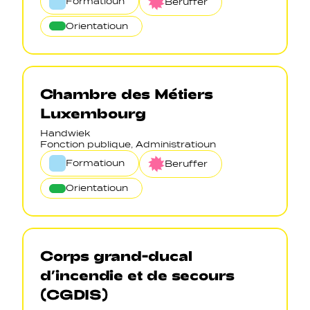
Formatioun
Beruffer
Orientatioun
Chambre des Métiers
Luxembourg
Handwiek
Fonction publique, Administratioun
Formatioun
Beruffer
Orientatioun
Corps grand-ducal
d’incendie et de secours
(CGDIS)