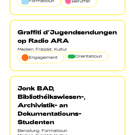
Formatioun
Beruffer
Graffiti d’Jugendsendungen
op Radio ARA
Medien, Fräizäit, Kultur
Orientatioun
Engagement
Jonk BAD,
Bibliothéikswiesen-,
Archivistik- an
Dokumentatiouns-
Studenten
Berodung, Formatioun