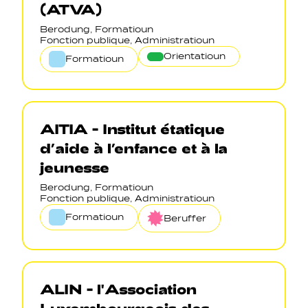
(ATVA)
Berodung, Formatioun
Fonction publique, Administratioun
Orientatioun
Formatioun
AITIA - Institut étatique
d’aide à l’enfance et à la
jeunesse
Berodung, Formatioun
Fonction publique, Administratioun
Formatioun
Beruffer
ALIN - l'Association
Luxembourgeois des