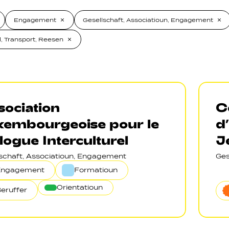
Engagement
Gesellschaft, Associatioun, Engagement
, Transport, Reesen
ociation
C
xembourgeoise pour le
d
logue Interculturel
J
lschaft, Associatioun, Engagement
Ges
Engagement
Formatioun
Orientatioun
eruffer