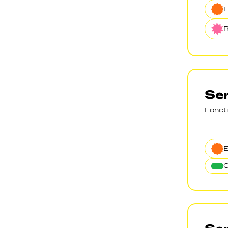
B
Ser
Foncti
O