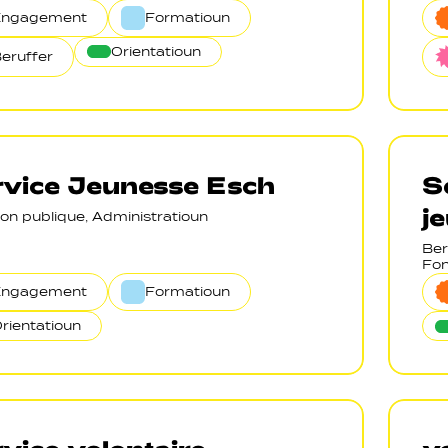
Engagement
Formatioun
Orientatioun
eruffer
vice Jeunesse Esch
S
j
on publique, Administratioun
Ber
Fon
Engagement
Formatioun
rientatioun