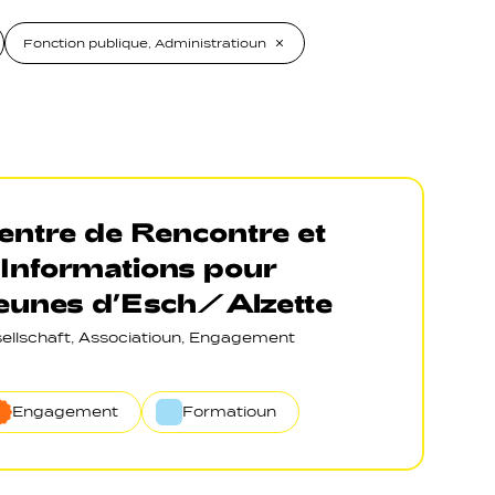
Fonction publique, Administratioun
entre de Rencontre et
’Informations pour
eunes d’Esch/Alzette
ellschaft, Associatioun, Engagement
Engagement
Formatioun