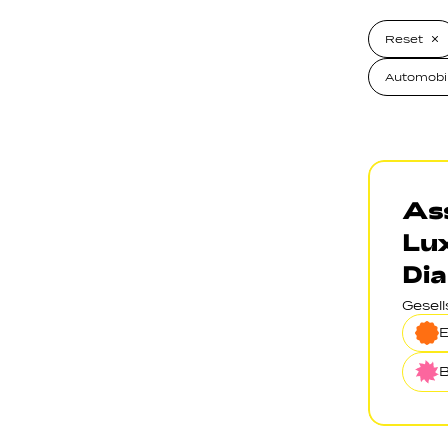
Reset
Automobil
Ass
Lu
Dia
Gesel
B