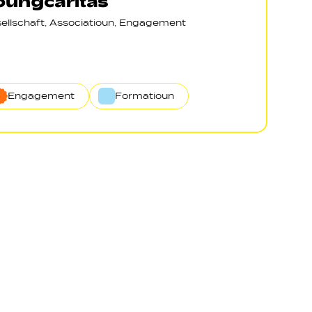
oungcaritas
ellschaft, Associatioun, Engagement
Engagement
Formatioun