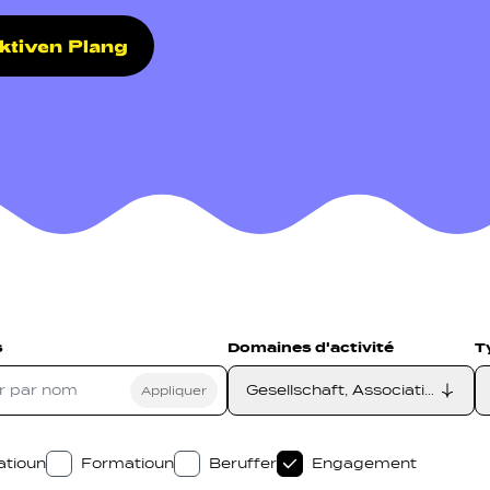
aktiven Plang
on secondarie
etzwierker
Navigation pied de page
Gérer les cookies
s
Domaines d'activité
T
Gesellschaft, Associatioun, E
atioun
Formatioun
Beruffer
Engagement