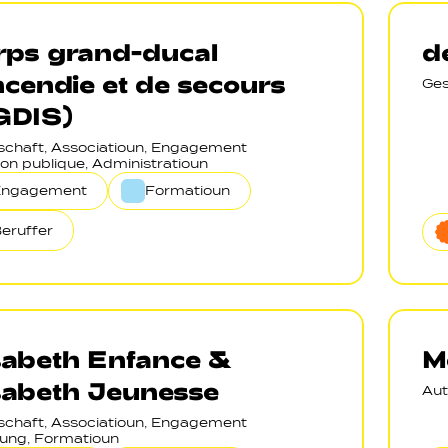
rps grand-ducal
d
ncendie et de secours
Ges
GDIS)
lschaft, Associatioun, Engagement
on publique, Administratioun
Engagement
Formatioun
eruffer
sabeth Enfance &
M
sabeth Jeunesse
Aut
lschaft, Associatioun, Engagement
ung, Formatioun