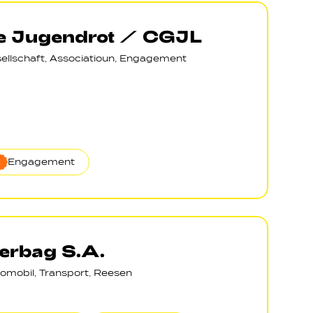
e Jugendrot / CGJL
ellschaft, Associatioun, Engagement
Engagement
erbag S.A.
omobil, Transport, Reesen