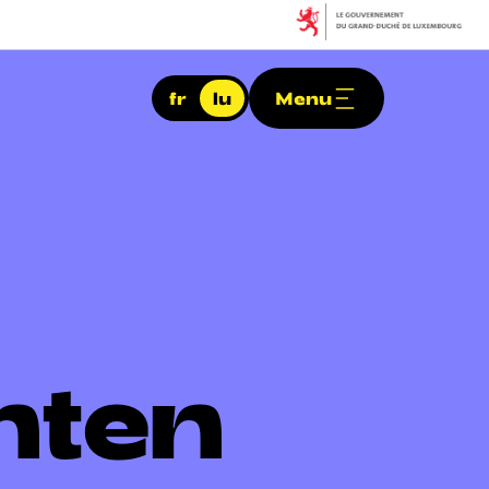
fr
lu
Menu
nten