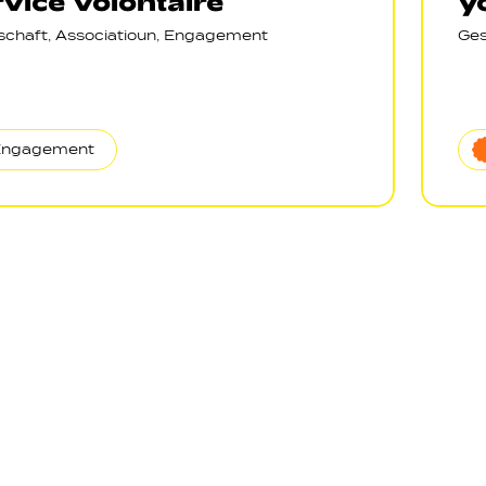
vice volontaire
y
lschaft, Associatioun, Engagement
Ges
Engagement