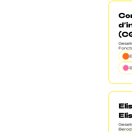
Co
d’i
(C
Gesel
Foncti
B
Eli
Eli
Gesel
Berod