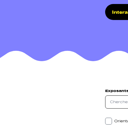
Inter
Navigati
Sozial N
Exposant
Orient