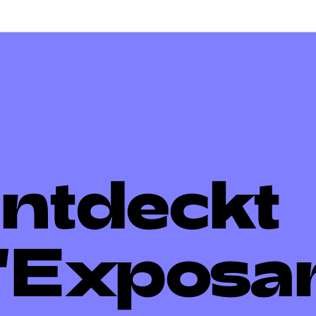
avigatioun
ntdeckt
'Exposa