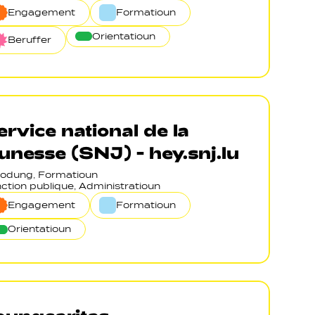
Engagement
Formatioun
Orientatioun
Beruffer
ervice national de la
eunesse (SNJ) - hey.snj.lu
odung, Formatioun
ction publique, Administratioun
Engagement
Formatioun
Orientatioun