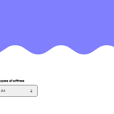
ypes d'offres
ngagement, Fonction publique, Administratioun, Automobil, Tr
All