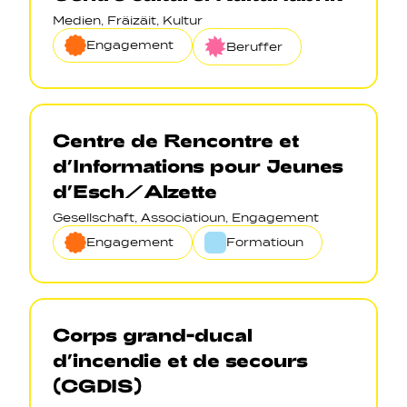
Medien, Fräizäit, Kultur
Engagement
Beruffer
Centre de Rencontre et
d’Informations pour Jeunes
d’Esch/Alzette
Gesellschaft, Associatioun, Engagement
Engagement
Formatioun
Corps grand-ducal
d’incendie et de secours
(CGDIS)