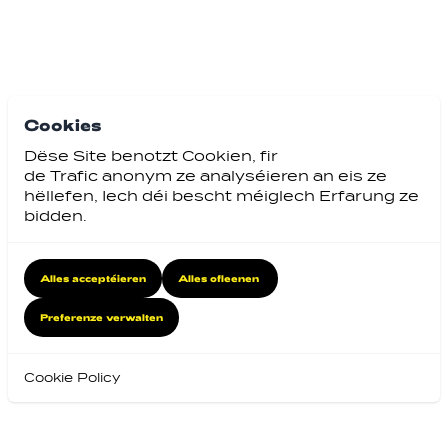
Cookies
Dëse Site benotzt Cookien, fir
de Trafic anonym ze analyséieren an eis ze
hëllefen, Iech déi bescht méiglech Erfarung ze
bidden.
Alles acceptéieren
Alles ofleenen
Preferenze verwalten
Cookie Policy