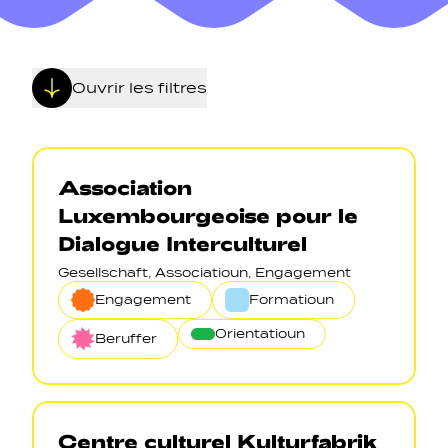
Ouvrir les filtres
Navigation secondarie
Association
Luxembourgeoise pour le
Sozial Netzwierker
Dialogue Interculturel
Gesellschaft, Associatioun, Engagement
Navigation pied de page
Engagement
Formatioun
Orientatioun
Gérer les cookies
Beruffer
Centre culturel Kulturfabrik