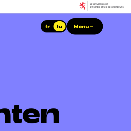
fr
lu
Menu
nten