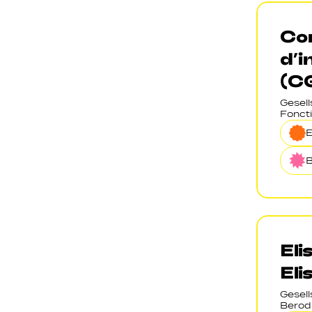
Co
d’i
(C
Gesel
Foncti
B
Eli
Eli
Gesel
Berod