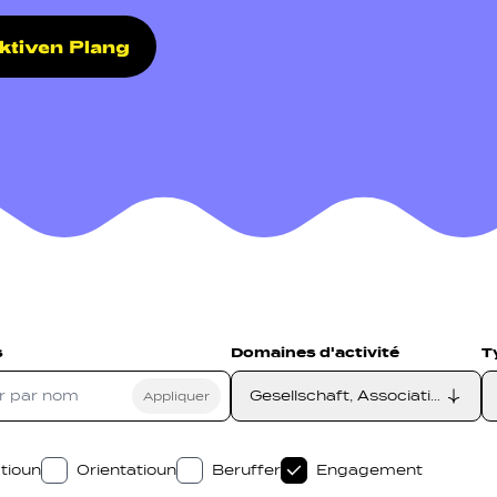
aktiven Plang
on secondarie
etzwierker
Navigation pied de page
Gérer les cookies
s
Domaines d'activité
T
Gesellschaft, Associatioun, E
tioun
Orientatioun
Beruffer
Engagement