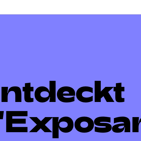
avigatioun
ntdeckt
'Exposa