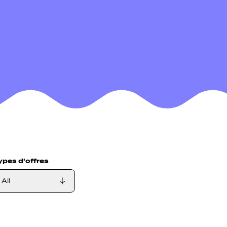
ypes d'offres
ngagement, Fonction publique, Administratioun, Berodung, For
All