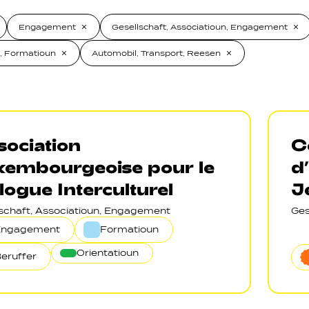
Engagement
Gesellschaft, Associatioun, Engagement
, Formatioun
Automobil, Transport, Reesen
ociation
C
xembourgeoise pour le
d
logue Interculturel
J
lschaft, Associatioun, Engagement
Ges
Engagement
Formatioun
Orientatioun
eruffer