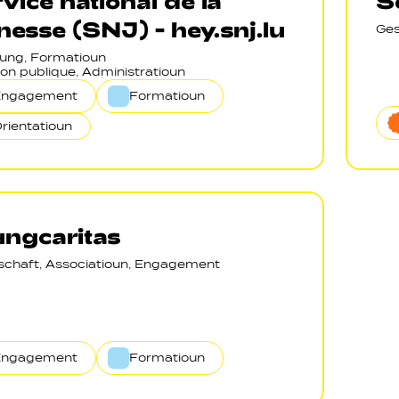
vice national de la
S
nesse (SNJ) - hey.snj.lu
Ges
ung, Formatioun
on publique, Administratioun
Engagement
Formatioun
rientatioun
ngcaritas
lschaft, Associatioun, Engagement
Engagement
Formatioun