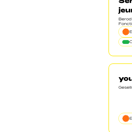
Ser
jeu
Berod
Foncti
O
you
Gesel