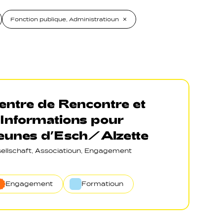
Fonction publique, Administratioun
entre de Rencontre et
’Informations pour
eunes d’Esch/Alzette
ellschaft, Associatioun, Engagement
Engagement
Formatioun