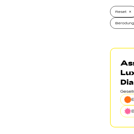
Reset
Berodung
Ass
Lu
Dia
Gesel
B