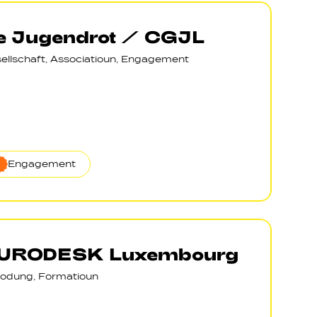
e Jugendrot / CGJL
ellschaft, Associatioun, Engagement
Engagement
URODESK Luxembourg
odung, Formatioun