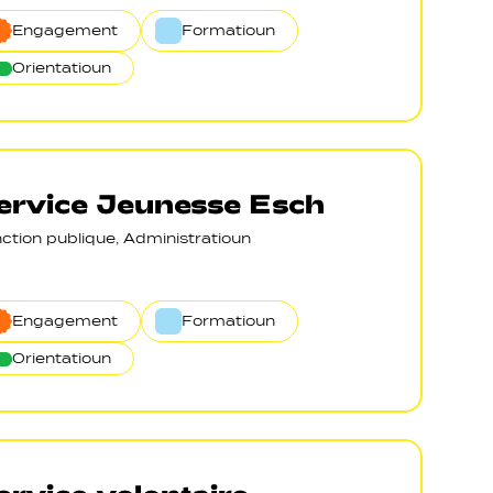
Engagement
Formatioun
Orientatioun
ervice Jeunesse Esch
ction publique, Administratioun
Engagement
Formatioun
Orientatioun