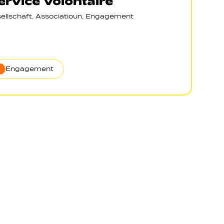
ervice volontaire
ellschaft, Associatioun, Engagement
Engagement