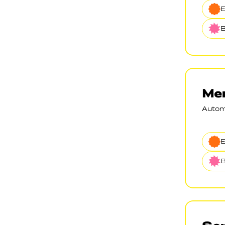
B
Me
Autom
B