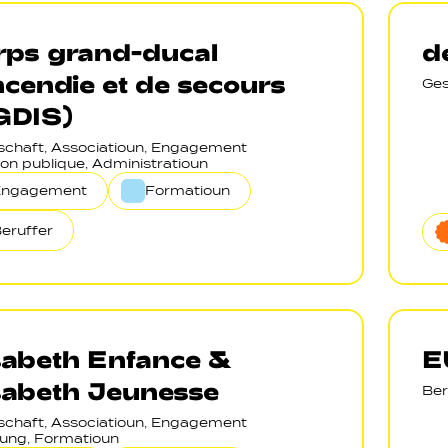
rps grand-ducal
d
ncendie et de secours
Ges
GDIS)
lschaft, Associatioun, Engagement
on publique, Administratioun
Engagement
Formatioun
eruffer
sabeth Enfance &
E
sabeth Jeunesse
Ber
lschaft, Associatioun, Engagement
ung, Formatioun