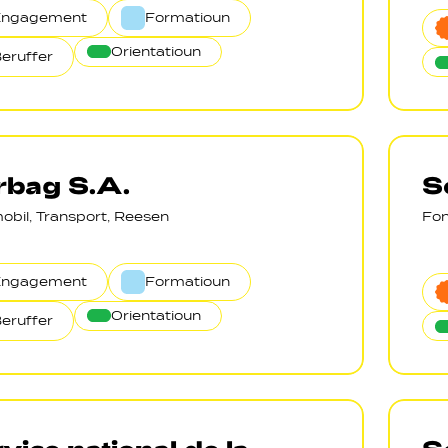
Engagement
Formatioun
Orientatioun
eruffer
rbag S.A.
S
obil, Transport, Reesen
Fon
Engagement
Formatioun
Orientatioun
eruffer