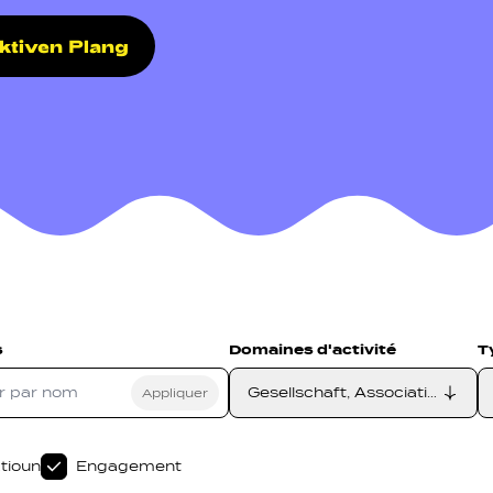
aktiven Plang
on secondarie
etzwierker
Navigation pied de page
Gérer les cookies
s
Domaines d'activité
T
Gesellschaft, Associatioun, 
tioun
Engagement