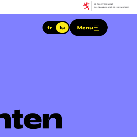
fr
lu
Menu
nten