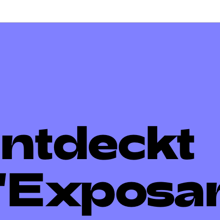
avigatioun
ntdeckt
'Exposa