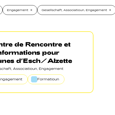
Engagement
Gesellschaft, Associatioun, Engagement
tre de Rencontre et
nformations pour
unes d’Esch/Alzette
lschaft, Associatioun, Engagement
Engagement
Formatioun