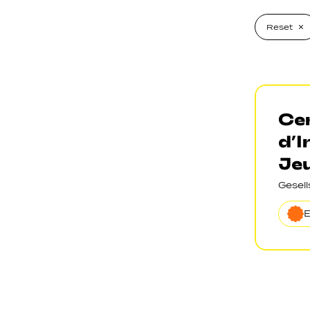
Reset
Cen
d’I
Je
Gesel