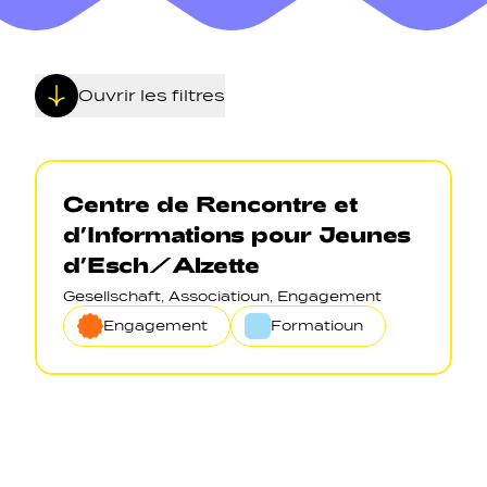
Ouvrir les filtres
Navigation secondarie
Centre de Rencontre et
d’Informations pour Jeunes
Sozial Netzwierker
d’Esch/Alzette
Gesellschaft, Associatioun, Engagement
Navigation pied de page
Engagement
Formatioun
Gérer les cookies