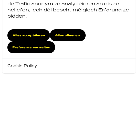
de Trafic anonym ze analyséieren an eis ze
hëllefen, Iech déi bescht méiglech Erfarung ze
bidden.
Alles acceptéieren
Alles ofleenen
Preferenze verwalten
Cookie Policy