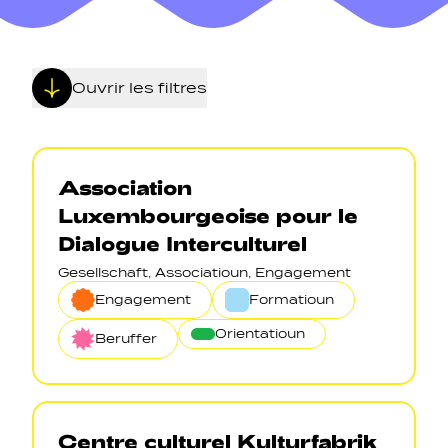
Ouvrir les filtres
Navigation secondarie
Association
Luxembourgeoise pour le
Sozial Netzwierker
Dialogue Interculturel
Gesellschaft, Associatioun, Engagement
Navigation pied de page
Engagement
Formatioun
Orientatioun
Gérer les cookies
Beruffer
Centre culturel Kulturfabrik