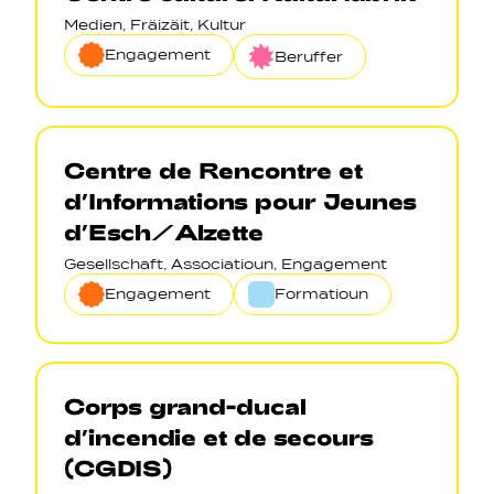
Medien, Fräizäit, Kultur
Engagement
Beruffer
Centre de Rencontre et
d’Informations pour Jeunes
d’Esch/Alzette
Gesellschaft, Associatioun, Engagement
Engagement
Formatioun
Corps grand-ducal
d’incendie et de secours
(CGDIS)