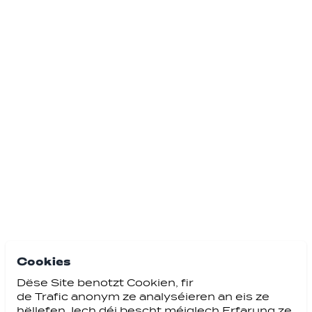
Cookies
Dëse Site benotzt Cookien, fir
de Trafic anonym ze analyséieren an eis ze
hëllefen, Iech déi bescht méiglech Erfarung ze