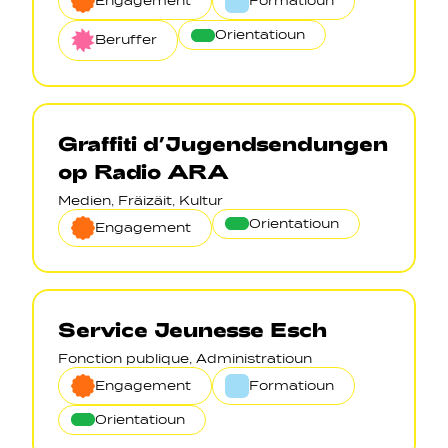
Engagement
Formatioun
Orientatioun
Beruffer
Graffiti d’Jugendsendungen
op Radio ARA
Medien, Fräizäit, Kultur
Orientatioun
Engagement
Service Jeunesse Esch
Fonction publique, Administratioun
Engagement
Formatioun
Orientatioun