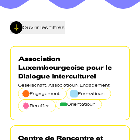
Ouvrir les filtres
Navigation secondarie
Association
Luxembourgeoise pour le
Sozial Netzwierker
Dialogue Interculturel
Gesellschaft, Associatioun, Engagement
Navigation pied de page
Engagement
Formatioun
Orientatioun
Gérer les cookies
Beruffer
Centre de Rencontre et