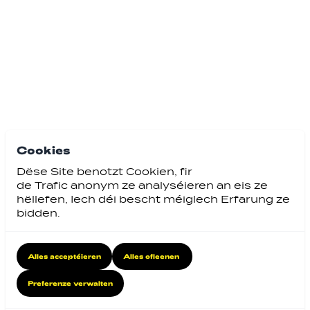
Cookies
Dëse Site benotzt Cookien, fir
de Trafic anonym ze analyséieren an eis ze
hëllefen, Iech déi bescht méiglech Erfarung ze
bidden.
Alles acceptéieren
Alles ofleenen
Preferenze verwalten