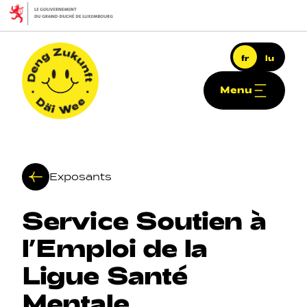
Aller au contenu principal
fr
lu
Menu
Deng Zukunft - Däi Wee
Exposants
Service
Soutien
à
Navigation principale
l’Emploi
de
la
Ligue
Santé
Mentale