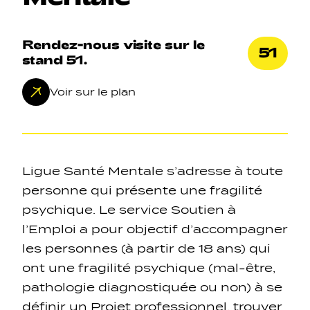
Rendez-nous visite sur le
51
stand 51.
Navigation secondarie
Voir sur le plan
Réseaux sociaux
Navigation pied de page
Ligue Santé Mentale s’adresse à toute
personne qui présente une fragilité
Gérer les cookies
psychique. Le service Soutien à
l’Emploi a pour objectif d’accompagner
les personnes (à partir de 18 ans) qui
ont une fragilité psychique (mal-être,
pathologie diagnostiquée ou non) à se
définir un Projet professionnel, trouver