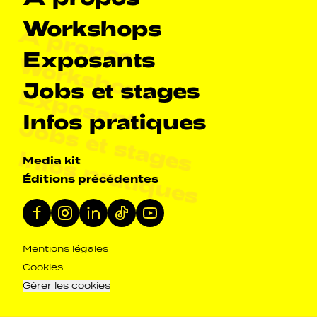
Workshops
À propos
Exposants
Workshops
Jobs et stages
Exposants
Infos pratiques
Jobs et stages
Infos pratiques
Navigation secondarie
Media kit
Éditions précédentes
Réseaux sociaux
Facebook
Instagram
Linkedin
Tiktok
Youtube
Navigation pied de page
Mentions légales
Cookies
Gérer les cookies