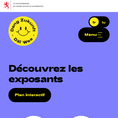
Aller au contenu principal
fr
lu
Menu
Deng Zukunft - Däi Wee
Découvrez
les
exposants
Navigation principale
Plan interactif