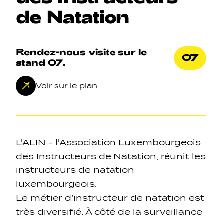
de
Natation
Rendez-nous visite sur le
07
Navigation secondarie
stand 07.
Voir sur le plan
Réseaux sociaux
Navigation pied de page
L'ALIN - l'Association Luxembourgeois
Gérer les cookies
des Instructeurs de Natation, réunit les
instructeurs de natation
luxembourgeois.
Le métier d’instructeur de natation est
très diversifié. À côté de la surveillance