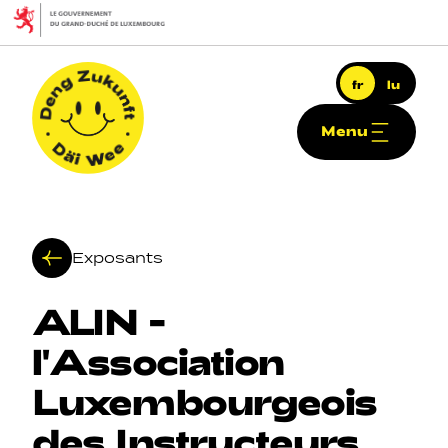
Aller au contenu principal
fr
lu
Menu
Deng Zukunft - Däi Wee
Exposants
ALIN
-
Navigation principale
l'Association
Luxembourgeois
des
Instructeurs