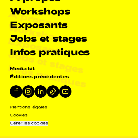
Workshops
À propos
Exposants
Workshops
Jobs et stages
Exposants
Infos pratiques
Jobs et stages
Infos pratiques
Navigation secondarie
Media kit
Éditions précédentes
Réseaux sociaux
Facebook
Instagram
Linkedin
Tiktok
Youtube
Navigation pied de page
Mentions légales
Cookies
Gérer les cookies