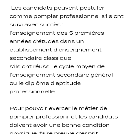
Les candidats peuvent postuler
comme pompier professionnel s’ils ont
suivi avec succès :
l’enseignement des 5 premières
Navigation secondarie
années d’études dans un
établissement d’enseignement
Réseaux sociaux
secondaire classique
s’ils ont réussi le cycle moyen de
Navigation pied de page
l’enseignement secondaire général
ou le diplôme d’aptitude
Gérer les cookies
professionnelle.
Pour pouvoir exercer le métier de
pompier professionnel, les candidats
doivent avoir une bonne condition
physique, faire preuve d’esprit