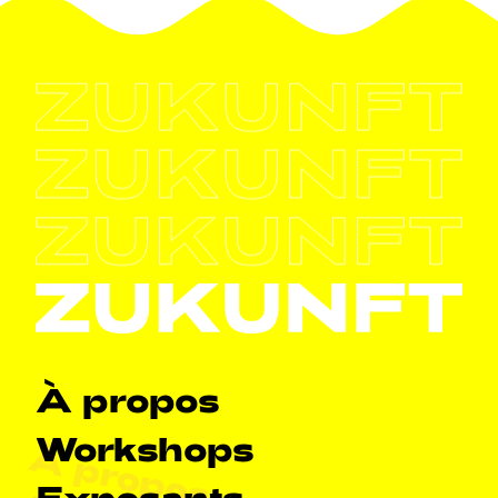
Navigation principale
À propos
Workshops
À propos
Exposants