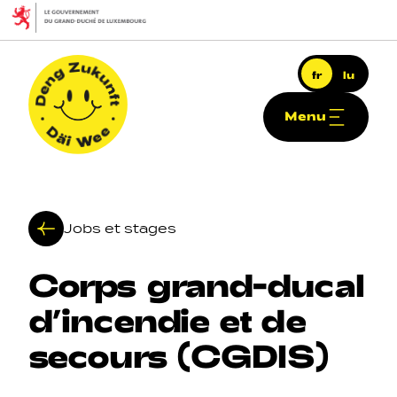
Aller au contenu principal
fr
lu
Menu
Deng Zukunft - Däi Wee
Jobs et stages
Corps
grand
-
ducal
Navigation principale
d’incendie
et
de
secours
(CGDIS)