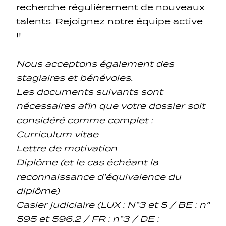
recherche régulièrement de nouveaux
talents. Rejoignez notre équipe active
!!
Navigation secondarie
Nous acceptons également des
stagiaires et bénévoles.
Les documents suivants sont
Réseaux sociaux
nécessaires afin que votre dossier soit
considéré comme complet :
Navigation pied de page
Curriculum vitae
Lettre de motivation
Gérer les cookies
Diplôme (et le cas échéant la
reconnaissance d’équivalence du
diplôme)
Casier judiciaire (LUX : N°3 et 5 / BE : n°
595 et 596.2 / FR : n°3 / DE :