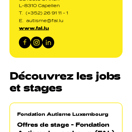
L-8310 Capellen
T.
(+352) 26 91 11 - 1
E.
autisme@fal.lu
www.fal.lu
Facebook
Instagram
LinkedIn
Découvrez
les
jobs
et
stages
Fondation Autisme Luxembourg
Offres de stage - Fondation