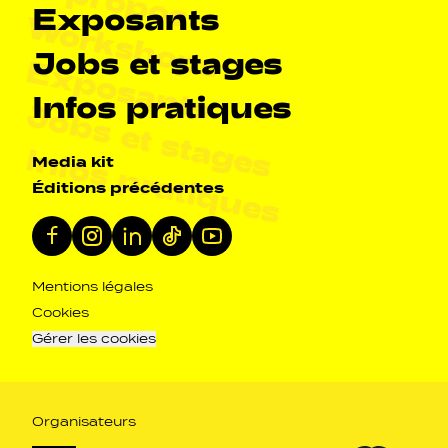
Exposants
Workshops
Jobs et stages
Exposants
Infos pratiques
Jobs et stages
Infos pratiques
Navigation secondarie
Media kit
Éditions précédentes
Réseaux sociaux
Facebook
Instagram
Linkedin
Tiktok
Youtube
Navigation pied de page
Mentions légales
Cookies
Gérer les cookies
Organisateurs