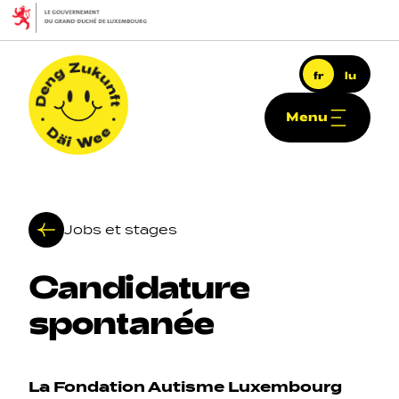
Aller au contenu principal
fr
lu
Menu
Deng Zukunft - Däi Wee
Jobs et stages
Candidature
Navigation principale
spontanée
La Fondation Autisme Luxembourg