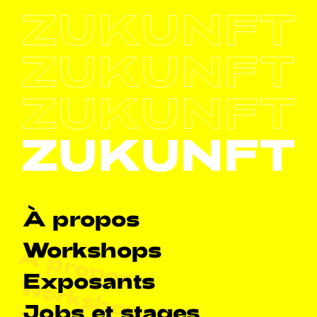
Navigation principale
À propos
Workshops
À propos
Exposants
Workshops
Jobs et stages