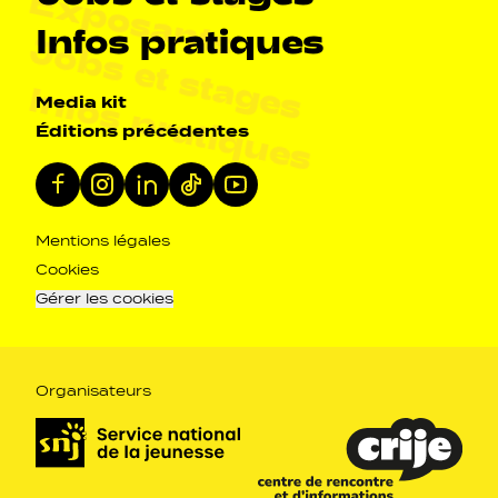
Exposants
Infos pratiques
Jobs et stages
Infos pratiques
Navigation secondarie
Media kit
Éditions précédentes
Réseaux sociaux
Facebook
Instagram
Linkedin
Tiktok
Youtube
Navigation pied de page
Mentions légales
Cookies
Gérer les cookies
Organisateurs