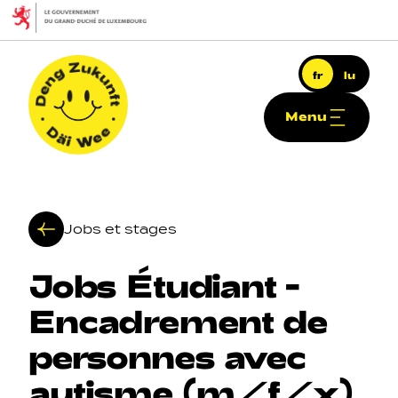
Aller au contenu principal
fr
lu
Menu
Deng Zukunft - Däi Wee
Jobs et stages
Jobs
Étudiant
-
Navigation principale
Encadrement
de
personnes
avec
autisme
(m/f/x)