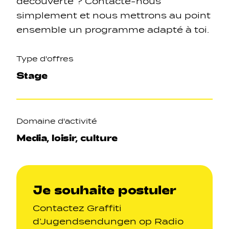
découverte ? Contacte-nous
simplement et nous mettrons au point
ensemble un programme adapté à toi.
Type d'offres
Navigation secondarie
Stage
Réseaux sociaux
Domaine d'activité
Navigation pied de page
Media, loisir, culture
Gérer les cookies
Je souhaite postuler
Contactez Graffiti
d’Jugendsendungen op Radio