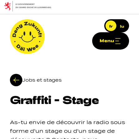
Aller au contenu principal
fr
lu
Menu
Deng Zukunft - Däi Wee
Jobs et stages
Graffiti
-
Stage
Navigation principale
As-tu envie de découvrir la radio sous
forme d'un stage ou d'un stage de