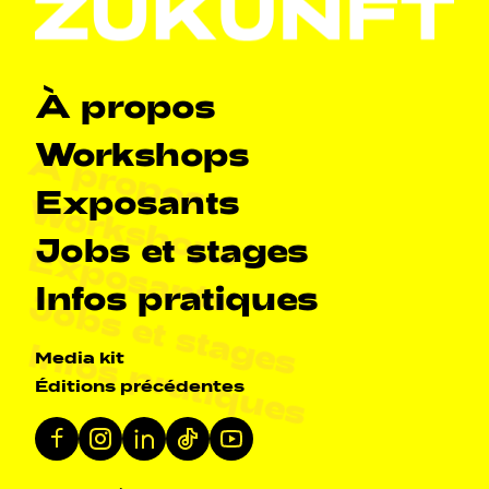
Navigation principale
À propos
Workshops
À propos
Exposants
Workshops
Jobs et stages
Exposants
Infos pratiques
Jobs et stages
Infos pratiques
Navigation secondarie
Media kit
Éditions précédentes
Réseaux sociaux
Facebook
Instagram
Linkedin
Tiktok
Youtube