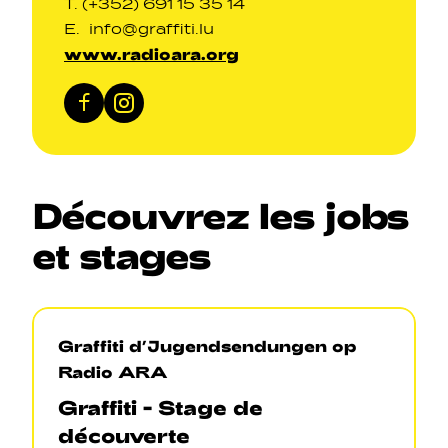
T. (+352) 691 15 35 14
E.
info@graffiti.lu
www.radioara.org
Facebook
Instagram
Découvrez
les
jobs
et
stages
Graffiti d’Jugendsendungen op
Radio ARA
Graffiti - Stage de
découverte