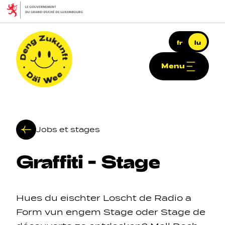
Skip to main content
fr
lu
Menu
Deng Zukunft - Däi Wee
Jobs et stages
Graffiti
-
Stage
Haapt-Navigatioun
Hues du eischter Loscht de Radio a
Form vun engem Stage oder Stage de