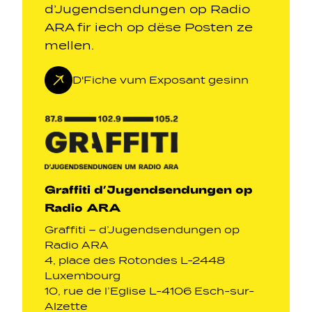
d’Jugendsendungen op Radio
ARA fir iech op dëse Posten ze
mellen.
D'Fiche vum Exposant gesinn
Graffiti d’Jugendsendungen op
Radio ARA
Graffiti – d’Jugendsendungen op
Radio ARA
4, place des Rotondes L-2448
Luxembourg
10, rue de l’Eglise L-4106 Esch-sur-
Alzette