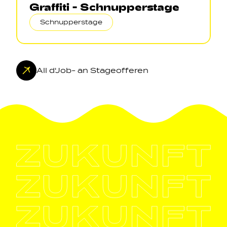
Graffiti - Schnupperstage
Schnupperstage
All d'Job- an Stageofferen