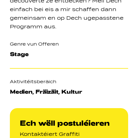
découverte ze entdecken? Mell Dech
einfach bei eis a mir schaffen dann
gemeinsam en op Dech ugepasstene
Programm aus.
Genre vun Offeren
Navigation secondarie
Stage
Sozial Netzwierker
Aktivitéitsberäich
Navigation pied de page
Medien, Fräizäit, Kultur
Gérer les cookies
Ech wëll postuléieren
Kontaktéiert Graffiti