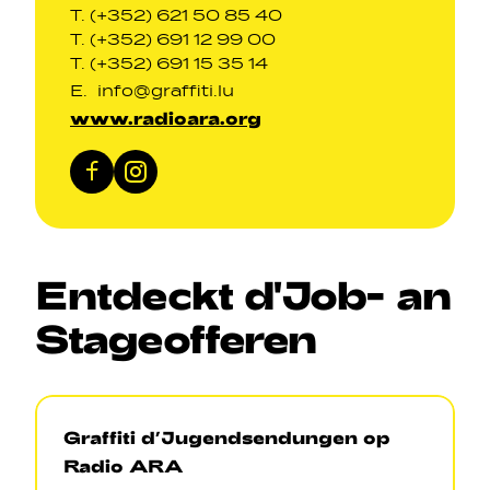
T. (+352) 621 50 85 40
T. (+352) 691 12 99 00
T. (+352) 691 15 35 14
E.
info@graffiti.lu
www.radioara.org
Facebook
Instagram
Entdeckt
d'Job
-
an
Stageofferen
Graffiti d’Jugendsendungen op
Radio ARA