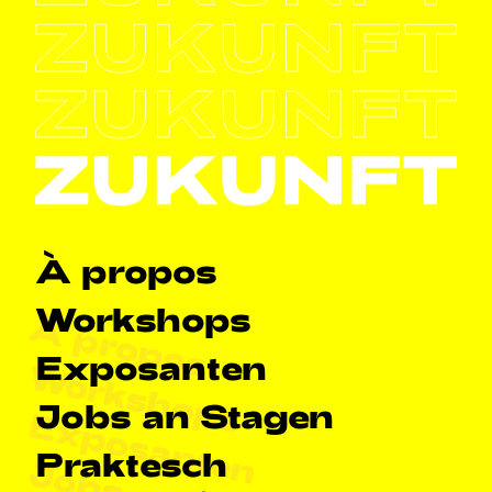
Haapt-Navigatioun
À propos
Workshops
À propos
Exposanten
Workshops
Jobs an Stagen
Exposanten
Praktesch