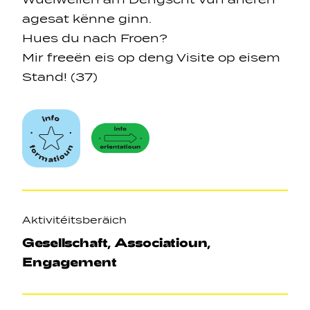
agesat kënne ginn.
Hues du nach Froen?
Mir freeën eis op deng Visite op eisem
Stand! (37)
Axen
Aktivitéitsberäich
Gesellschaft, Associatioun,
Engagement