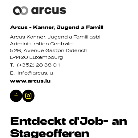
Arcus - Kanner, Jugend a Famill
Arcus Kanner, Jugend a Famill asbl
Administration Centrale
52B, Avenue Gaston Diderich
L-1420 Luxembourg
T.
(+352) 28 38 0 1
E.
info@arcus.lu
www.arcus.lu
Facebook
Instagram
Entdeckt
d'Job
-
an
Stageofferen