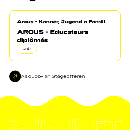
Arcus - Kanner, Jugend a Famill
ARCUS - Educateurs
diplômés
Job
All d'Job- an Stageofferen