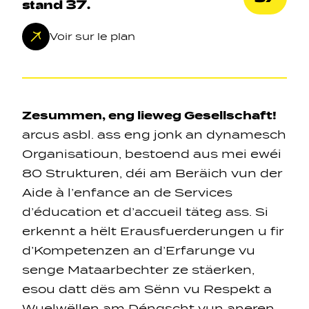
stand 37.
Voir sur le plan
Navigation secondarie
Zesummen, eng lieweg Gesellschaft!
arcus asbl. ass eng jonk an dynamesch
Organisatioun, bestoend aus mei ewéi
Sozial Netzwierker
80 Strukturen, déi am Beräich vun der
Aide à l’enfance an de Services
Navigation pied de page
d’éducation et d’accueil täteg ass. Si
erkennt a hëlt Erausfuerderungen u fir
Gérer les cookies
d’Kompetenzen an d’Erfarunge vu
senge Mataarbechter ze stäerken,
esou datt dës am Sënn vu Respekt a
Wuelwëllen am Déngscht vun aneren